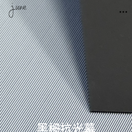
產品選購
型錄總覽
黑柵抗光幕
幕面材質